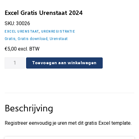
Excel Gratis Urenstaat 2024
SKU:
30026
EXCEL URENSTAAT
,
URENREGISTRATIE
Gratis
,
Gratis download
,
Urenstaat
€
5,00
excl. BTW
Excel
Toevoegen aan winkelwagen
Gratis
Urenstaat
2024
aantal
Beschrijving
Registreer eenvoudig je uren met dit gratis Excel template.