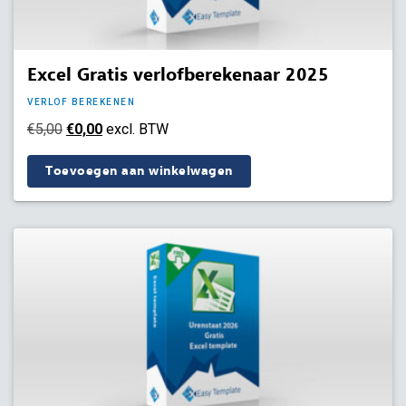
Excel Gratis verlofberekenaar 2025
VERLOF BEREKENEN
Oorspronkelijke
Huidige
€
5,00
€
0,00
excl. BTW
prijs
prijs
Toevoegen aan winkelwagen
was:
is:
€5,00.
€0,00.