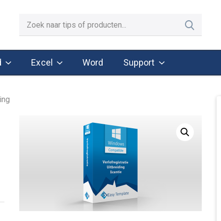
d
Excel
Word
Support
ing