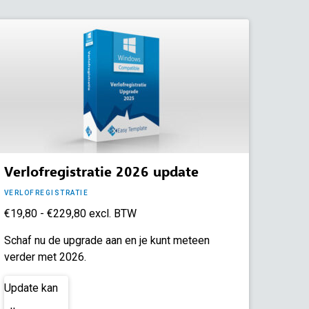
Verlofregistratie 2026 update
VERLOFREGISTRATIE
Prijsklasse:
€
19,80
-
€
229,80
excl. BTW
€19,80
Schaf nu de upgrade aan en je kunt meteen
tot
verder met 2026.
€229,80
Update kan