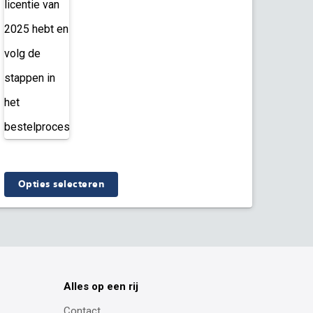
licentie van
2025 hebt en
volg de
stappen in
het
bestelproces.
Dit
Opties selecteren
product
heeft
meerdere
variaties.
Alles op een rij
Deze
Contact