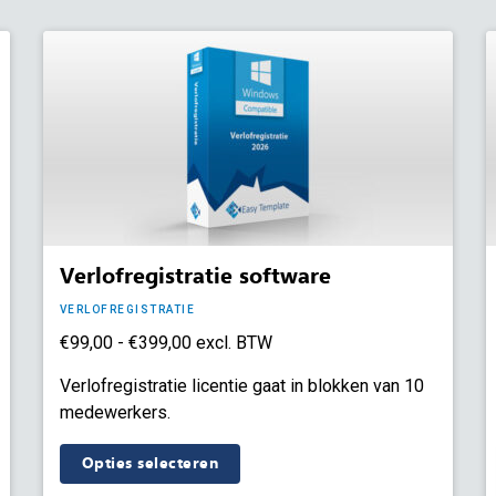
Verlofregistratie software
VERLOFREGISTRATIE
Prijsklasse:
€
99,00
-
€
399,00
excl. BTW
€99,00
Verlofregistratie licentie gaat in blokken van 10
tot
medewerkers.
€399,00
Dit
Opties selecteren