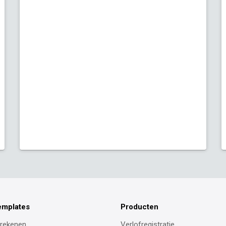
emplates
Producten
erekenen
Verlofregistratie