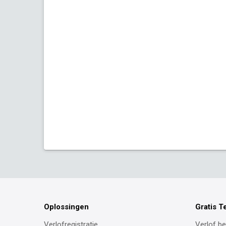
Oplossingen
Gratis T
Verlofregistratie
Verlof b